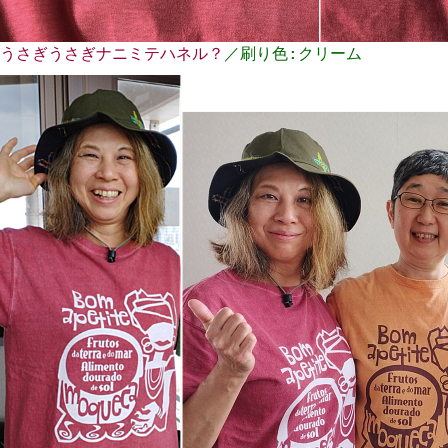
うさぎうさぎナニミテハネル？
／刷り色:クリーム