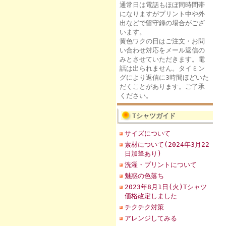
通常日は電話もほぼ同時間帯
になりますがプリント中や外
出などで留守録の場合がござ
います。
黄色ワクの日はご注文・お問
い合わせ対応をメール返信の
みとさせていただきます。電
話は出られません。タイミン
グにより返信に3時間ほどいた
だくことがあります。ご了承
ください。
Tシャツガイド
サイズについて
素材について(2024年3月22
日加筆あり)
洗濯・プリントについて
魅惑の色落ち
2023年8月1日(火)Tシャツ
価格改定しました
チクチク対策
アレンジしてみる