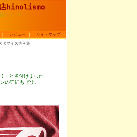
nolismo
通販ショップ
｜
レビュー
｜
サイトマップ
スタマイズ実例集
リョ)」と名付けました。
ンの詳細もぜひ。