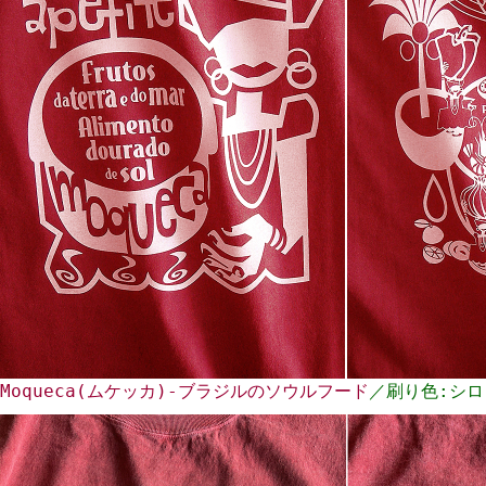
Moqueca(ムケッカ)-ブラジルのソウルフード
／刷り色:シロ