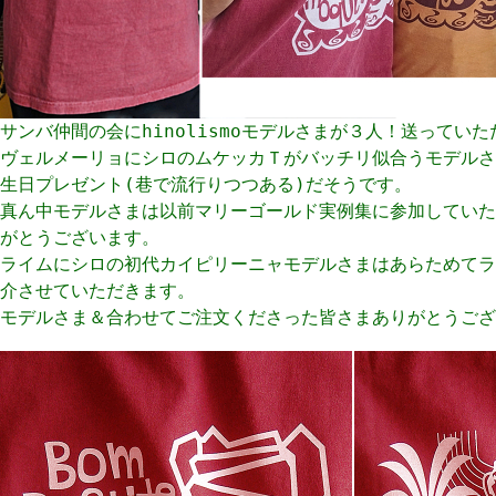
サンバ仲間の会にhinolismoモデルさまが３人！送ってい
ヴェルメーリョにシロのムケッカＴがバッチリ似合うモデルさ
生日プレゼント(巷で流行りつつある)だそうです。
真ん中モデルさまは以前マリーゴールド実例集に参加していた
がとうございます。
ライムにシロの初代カイピリーニャモデルさまはあらためてラ
介させていただきます。
モデルさま＆合わせてご注文くださった皆さまありがとうござ