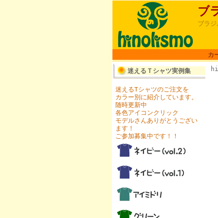
ブ
ブラジ
カ
h
迷えるＴシャツ実例集
迷えるTシャツのご注文を
カラー別に紹介しています。
随時更新中
各色アイコンクリック
モデルさんありがとうござい
ます！
ご参加募集中です！！