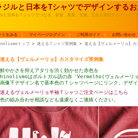
ラジルと日本をTシャツでデザインするお店hi
ルと日本をＴシャツでつなぎ、音楽、風景、言葉、文化を表現するＴシャツ
ートをみる
｜
マイページログイン
｜
ご利用ガイド
｜
お問い合わせ
inolismoトップ
>
迷えるＴシャツ実例集
>
迷える【ヴェルメーリョ】カ
迷える【ヴェルメーリョ】カスタマイズ実例集
鮮やかさを抑えアタリを渋く効かせた
赤色を
hinolismoはポルトガル語の赤「Vermelho(ヴェルメー
画像下デザイン名で基本色のＴシャツページにリンク。デザイ
迷えるヴェルメーリョ半袖Ｔシャツご注文ページはこちら
色の組み合わせ相談なども遠慮なくご連絡ください。