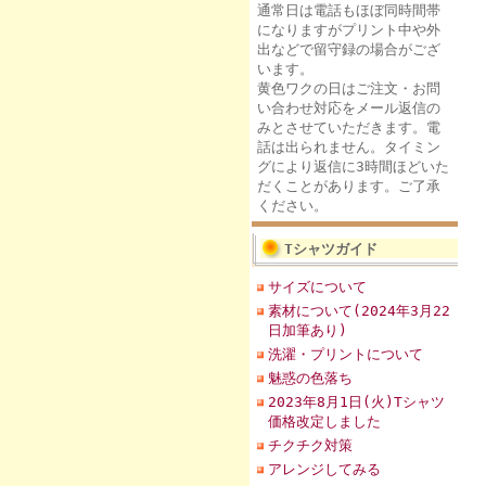
通常日は電話もほぼ同時間帯
になりますがプリント中や外
出などで留守録の場合がござ
います。
黄色ワクの日はご注文・お問
い合わせ対応をメール返信の
みとさせていただきます。電
話は出られません。タイミン
グにより返信に3時間ほどいた
だくことがあります。ご了承
ください。
Tシャツガイド
サイズについて
素材について(2024年3月22
日加筆あり)
洗濯・プリントについて
魅惑の色落ち
2023年8月1日(火)Tシャツ
価格改定しました
チクチク対策
アレンジしてみる