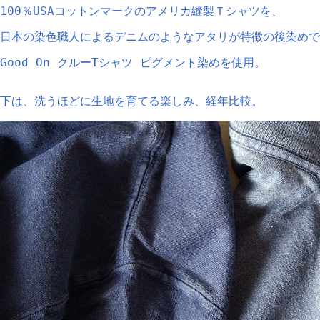
100％USAコットンマークのアメリカ縫製Ｔシャツを、
日本の染色職人によるデニムのようなアタリが特徴の後染めで
Good On クルーTシャツ ピグメント染めを使用。
下は、洗うほどに生地を育てる楽しみ、経年比較。