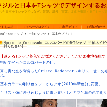
ラジルと日本をTシャツでデザインするお店hi
ルと日本をＴシャツでつなぎ、音楽、風景、言葉、文化を表現するＴシャツ
ートをみる
｜
マイページログイン
｜
ご利用ガイド
｜
お問い合わせ
inolismoトップ
>
半袖Tシャツ
>
基本色プリント
Morro de Corcovado-コルコバードの丘Tシャツ-半袖
討ください】
【迷えるTシャツ各色でご検討ください。ただいま生地在庫す
初めて登ったコルコバードの丘。
真っ青な空を背負ったCristo Redentor（キリスト像）
れ。
基本カラーの刷り色をシロからアオ(2019年新色)に変更。
キリスト像に映り込むように青い青いリオの空と海の色で刷り