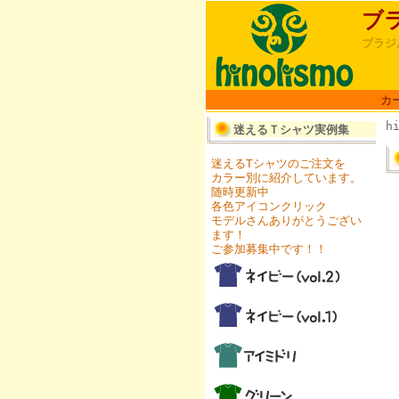
ブ
ブラジ
カ
h
迷えるＴシャツ実例集
迷えるTシャツのご注文を
カラー別に紹介しています。
随時更新中
各色アイコンクリック
モデルさんありがとうござい
ます！
ご参加募集中です！！