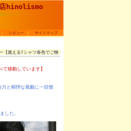
nolismo
通販ショップ
｜
レビュー
｜
サイトマップ
ネイビー【迷えるTシャツ各色でご検
べて移動しています】
の迫力と精悍な風貌に一目惚
ました。